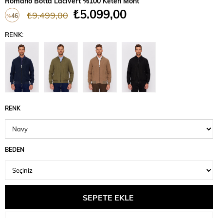
Romano Botta Lacivert %100 Keten Mont
₺5.099,00
₺9.499,00
46
%
İndirim
RENK:
RENK
BEDEN