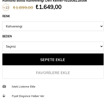
Romano Botta Kahverengi Deri Kemer-rb2b0821k006
₺1.649,00
₺1.899,00
13
%
İndirim
RENK
BEDEN
FAVORILERE EKLE
İstek Listeme Ekle
Fiyat Düşünce Haber Ver