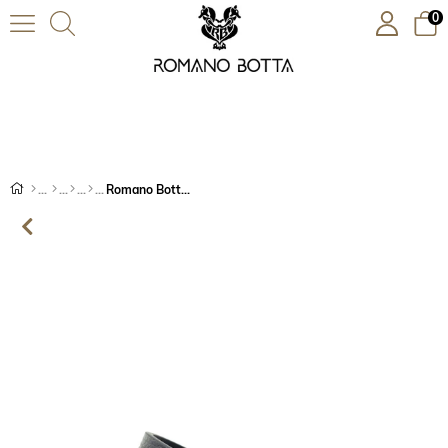
0
Romano Botta Kahverengi Deri Kemer-rb2b0821k006