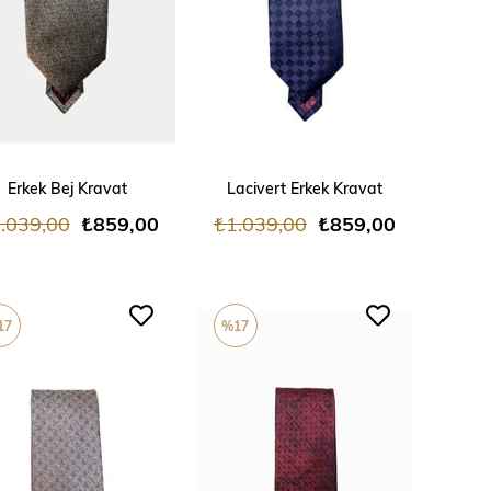
ADD TO CART
ADD TO CART
Erkek Bej Kravat
Lacivert Erkek Kravat
.039,00
₺859,00
₺1.039,00
₺859,00
17
%17