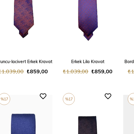
ADD TO CART
ADD TO CART
uncu-lacivert Erkek Kravat
Erkek Lila Kravat
Bord
₺1.039,00
₺859,00
₺1.039,00
₺859,00
₺1
%17
%17
%