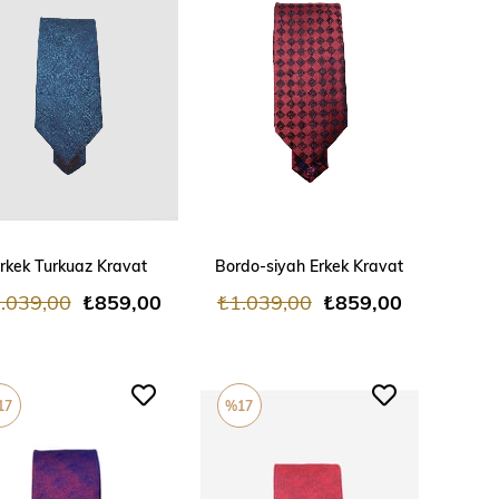
ADD TO CART
ADD TO CART
rkek Turkuaz Kravat
Bordo-siyah Erkek Kravat
.039,00
₺859,00
₺1.039,00
₺859,00
17
%17