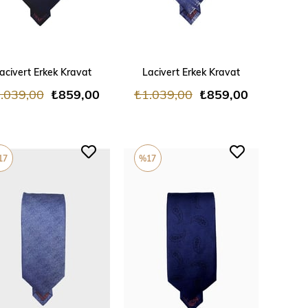
ADD TO CART
ADD TO CART
acivert Erkek Kravat
Lacivert Erkek Kravat
.039,00
₺859,00
₺1.039,00
₺859,00
17
%17