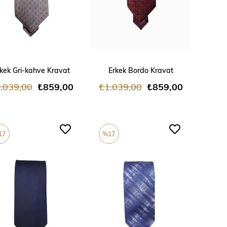
ADD TO CART
ADD TO CART
kek Gri-kahve Kravat
Erkek Bordo Kravat
.039,00
₺859,00
₺1.039,00
₺859,00
17
%17