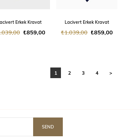
ADD TO CART
ADD TO CART
acivert Erkek Kravat
Lacivert Erkek Kravat
.039,00
₺859,00
₺1.039,00
₺859,00
1
2
3
4
>
SEND