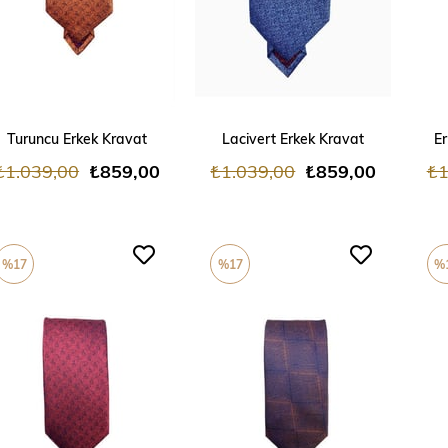
ADD TO CART
ADD TO CART
Turuncu Erkek Kravat
Lacivert Erkek Kravat
Er
₺1.039,00
₺859,00
₺1.039,00
₺859,00
₺1
%17
%17
%