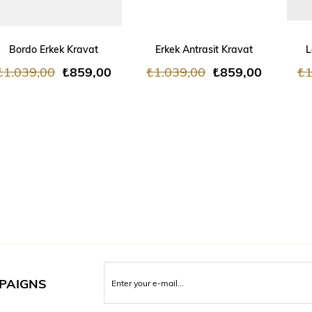
ADD TO CART
ADD TO CART
Bordo Erkek Kravat
Erkek Antrasit Kravat
L
₺1.039,00
₺859,00
₺1.039,00
₺859,00
₺1
MPAIGNS