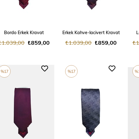
ADD TO CART
ADD TO CART
Bordo Erkek Kravat
Erkek Kahve-lacivert Kravat
L
₺1.039,00
₺859,00
₺1.039,00
₺859,00
₺1
%17
%17
%