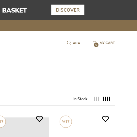
 BASKET
DISCOVER
MY CART
0
In Stock
17
%17