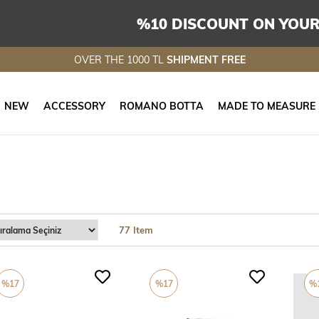
%10 DISCOUNT ON YOUR
OVER THE 1000 TL
SHIPMENT FREE
NEW
ACCESSORY
ROMANO BOTTA
MADE TO MEASURE
77 Item
%17
%17
%