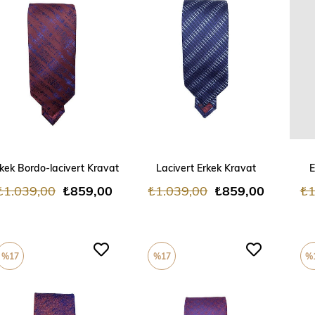
ADD TO CART
ADD TO CART
kek Bordo-lacivert Kravat
Lacivert Erkek Kravat
E
₺1.039,00
₺859,00
₺1.039,00
₺859,00
₺1
%17
%17
%