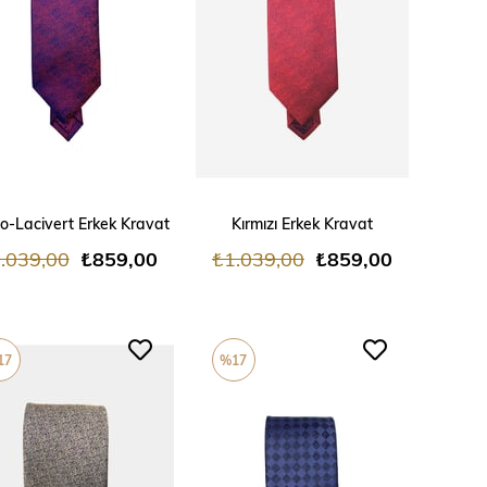
ADD TO CART
ADD TO CART
o-Lacivert Erkek Kravat
Kırmızı Erkek Kravat
.039,00
₺859,00
₺1.039,00
₺859,00
17
%17