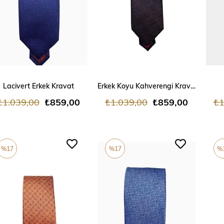
ADD TO CART
ADD TO CART
Lacivert Erkek Kravat
Erkek Koyu Kahverengi Kravat
₺1.039,00
₺859,00
₺1.039,00
₺859,00
₺1
%17
%17
%