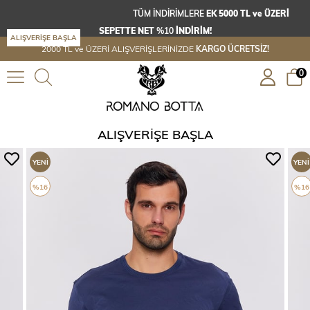
TÜM İNDİRİMLERE
EK 5000 TL ve ÜZERİ
SEPETTE NET
%10
İNDİRİM!
ALIŞVERİŞE BAŞLA
2000 TL ve ÜZERİ ALIŞVERİŞLERİNİZDE
KARGO ÜCRETSİZ!
0
ALIŞVERIŞE BAŞLA
YENI
YENI
ÜRÜN
ÜRÜ
%16
%16