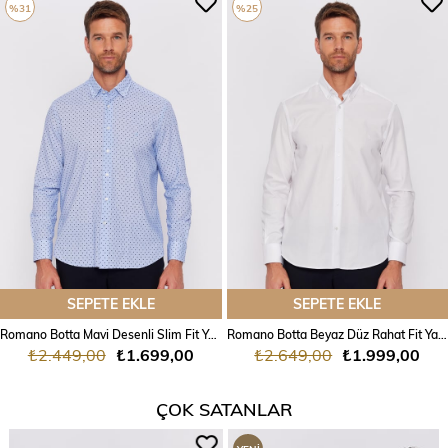
%31
%25
SEPETE EKLE
SEPETE EKLE
Romano Botta Mavi Desenli Slim Fit Yaka Düğmeli Pamuk Keten Karışımlı Gömlek
Romano Botta Beyaz Düz Rahat Fit Yaka Düğmeli %100 Pamuk Gömlek
₺2.449,00
₺1.699,00
₺2.649,00
₺1.999,00
ÇOK SATANLAR