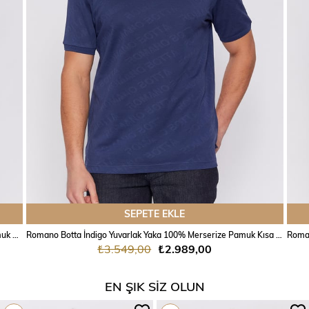
SEPETE EKLE
Romano Botta Koyu Yeşil Yuvarlak Yaka 100% Merserize Pamuk Kısa Kol T-shirt
Romano Botta İndigo Yuvarlak Yaka 100% Merserize Pamuk Kısa Kol T-shirt
₺3.549,00
₺2.989,00
EN ŞIK SIZ OLUN