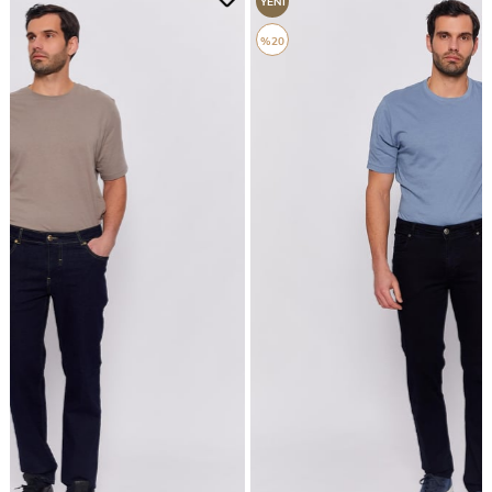
YENI
YENI
ÜRÜN
ÜRÜN
%20
%18